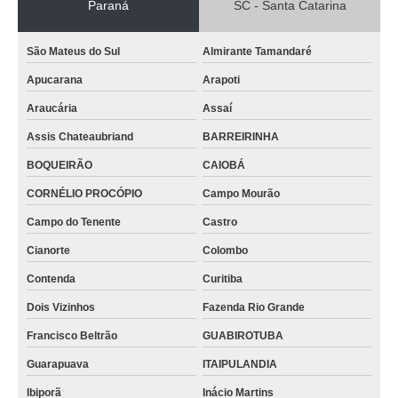
Paraná
SC - Santa Catarina
São Mateus do Sul
Almirante Tamandaré
Apucarana
Arapoti
Araucária
Assaí
Assis Chateaubriand
BARREIRINHA
BOQUEIRÃO
CAIOBÁ
CORNÉLIO PROCÓPIO
Campo Mourão
Campo do Tenente
Castro
Cianorte
Colombo
Contenda
Curitiba
Dois Vizinhos
Fazenda Rio Grande
Francisco Beltrão
GUABIROTUBA
Guarapuava
ITAIPULANDIA
Ibiporã
Inácio Martins