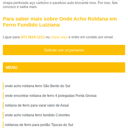
chapa perfurada aço carbono e parafuso auto brocante inox. Por isso, fale
conosco e saiba mais.
Para saber mais sobre Onde Acho Roldana em
Ferro Fundido Luiziana
Ligue para
(47) 3624-1212
ou
clique aqui
e entre em contato por email.
Solicite um orçamento
MENU
onde acho roldana ferro São Bento do Sul
onde encontrar roldana de ferro 4 polegadas Ponta Grossa
roldana de ferro para varal valor de Assaí
onde acho roldana ferro fundido Colombo
roldanas de ferro para portão Tijucas do Sul