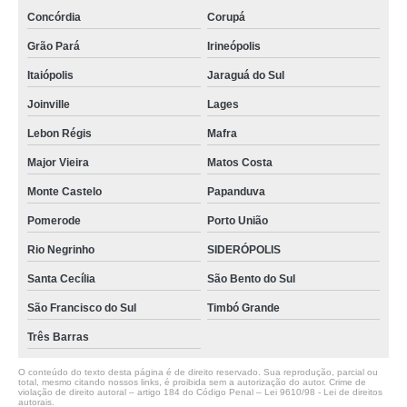
Concórdia
Corupá
Grão Pará
Irineópolis
Itaiópolis
Jaraguá do Sul
Joinville
Lages
Lebon Régis
Mafra
Major Vieira
Matos Costa
Monte Castelo
Papanduva
Pomerode
Porto União
Rio Negrinho
SIDERÓPOLIS
Santa Cecília
São Bento do Sul
São Francisco do Sul
Timbó Grande
Três Barras
O conteúdo do texto desta página é de direito reservado. Sua reprodução, parcial ou
total, mesmo citando nossos links, é proibida sem a autorização do autor. Crime de
violação de direito autoral – artigo 184 do Código Penal –
Lei 9610/98 - Lei de direitos
autorais
.