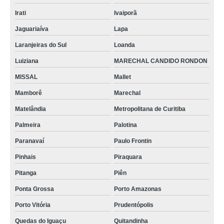
Irati
Ivaiporã
Jaguariaíva
Lapa
Laranjeiras do Sul
Loanda
Luiziana
MARECHAL CANDIDO RONDON
MISSAL
Mallet
Mamborê
Marechal
Matelândia
Metropolitana de Curitiba
Palmeira
Palotina
Paranavaí
Paulo Frontin
Pinhais
Piraquara
Pitanga
Piên
Ponta Grossa
Porto Amazonas
Porto Vitória
Prudentópolis
Quedas do Iguaçu
Quitandinha