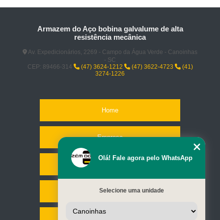
Armazem do Aço bobina galvalume de alta
resistência mecânica
Av. Expedicionários, 2269 - Campo da Água Verde - Canoinhas
- SC
CEP: 89466-314
(47) 3624-1212
(47) 3622-4723
(41)
3274-1226
Home
Empresa
Olá! Fale agora pelo WhatsApp
Missão
Selecione uma unidade
Serviços
Contato