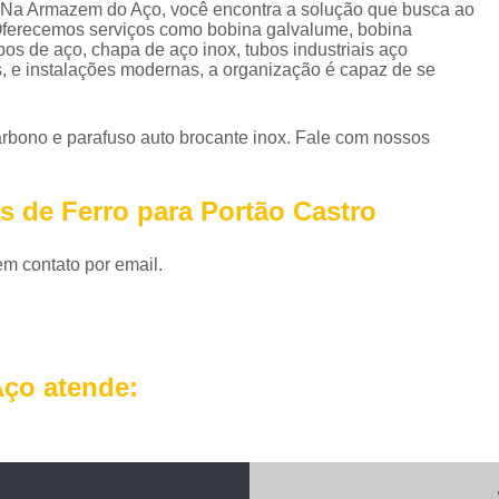
Perfil em U Galvanizado
Perfil Metálico
? Na Armazem do Aço, você encontra a solução que busca ao
. Oferecemos serviços como bobina galvalume, bobina
Perfil T Galvanizado
Perfil Tipo U Ga
os de aço, chapa de aço inox, tubos industriais aço
, e instalações modernas, a organização é capaz de se
Perfil U Ferro Galvanizado
Perfil U Ga
Roldana de Ferro com Gancho
bono e parafuso auto brocante inox. Fale com nossos
Roldana de Ferro Fundido
Rol
Roldana de Ferro para Portão
Roldana de 
s de Ferro para Portão Castro
Roldana Ferro
Roldana Ferro 
em contato por email.
Tela Aço Carbono Perfurada
Tela Aço Expa
Tela Aço Soldada
Tela de Aço
Tela d
Tela de Aço Inox
Tela em Aço
Tela em
ço atende:
Telhas Aço Galvanizado Ondulada
Telhas 
Telhas de Aço
Telhas de Aço A
Telhas de Aço com Isolamento Té