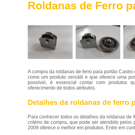
Roldanas de Ferro p
Roldanas
de ferro
Telas de
aço
Telha de
aço
Tintas para
aço
Tubos de
A compra da roldanas de ferro para portão Castro 
aço
como um produto versátil e que oferece uma posi
possível, é essencial contar com produtos 
Vigas de
oferecimento de todos atributos.
aço
Detalhes da roldanas de ferro 
Para conhecer todos os detalhes da roldanas de 
critério de compra, que pode ser atendido pelo
2009 oferece o melhor em produtos. Entre em cont