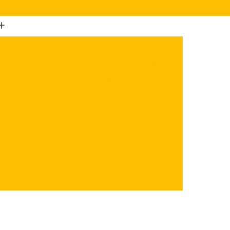
(47) 3624-1212
(47) 3622-4723
o Galvalume
Bobina Galvalume 0 43
 para Calha
Bobina Galvalume para Telhas
 Telha Galvalume
Bobina Tipo Galvalume
alvalume
Bobina Chapa Galvalume
hapa Galvalume
Bobina Galvalume 0 40
 Importada
Bobina Galvanizada para Telhas
nas Galvanizadas
Cantoneira Aço
 Aço Galvanizado
Cantoneira Aço Inox
e Aço Galvanizado
Cantoneira de Aço Inox
x
Cantoneira U Aço
Chapa Aço Carbono
Aço Inox
Chapa de Aço Carbono