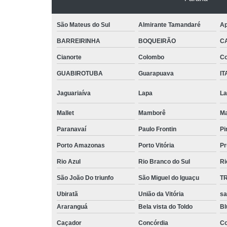
São Mateus do Sul
Almirante Tamandaré
Ap
BARREIRINHA
BOQUEIRÃO
C
Cianorte
Colombo
Co
GUABIROTUBA
Guarapuava
IT
Jaguariaíva
Lapa
La
Mallet
Mamborê
Ma
Paranavaí
Paulo Frontin
Pi
Porto Amazonas
Porto Vitória
Pr
Rio Azul
Rio Branco do Sul
Ri
São João Do triunfo
São Miguel do Iguaçu
T
Ubiratã
União da Vitória
sa
Araranguá
Bela vista do Toldo
B
Caçador
Concórdia
Co