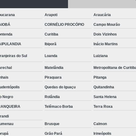
Telhas de Aço Galvanizado
Telhas em Aç
Tinta para Aço
Tinta para Aço C
ucarana
Arapoti
Araucária
Tinta para Armário de Aço
Tinta para
AIOBÁ
CORNÉLIO PROCÓPIO
Campo Mourão
Tinta para Janelas de Ferro
Tinta para P
ntenda
Curitiba
Dois Vizinhos
Tinta para Pintar Porta de Aço
Tinta pa
AIPULANDIA
Ibiporã
Inácio Martins
Tubos Aço Inox
Tubos de Aço Grande
ranjeiras do Sul
Loanda
Luiziana
Tubos de Aço Redondo
Tubos
rechal
Matelândia
Metropolitana de Curitib
Tubos Especiais Aço Carbono
Tubos Indus
nhais
Piraquara
Pitanga
Tubos Retangulares de Aço Carbono
V
udentópolis
Quedas do Iguaçu
Quitandinha
Viga Aço Perfil I
Viga com Aço
Vig
o Negro
Rolândia
Santa Helena
Viga U Aço Carbono
Viga U de Aço
RANQUEIRA
Telêmaco Borba
Terra Roxa
Viga U Enri
randi
lumenau
Brusque
Calmon
rupá
Grão Pará
Irineópolis