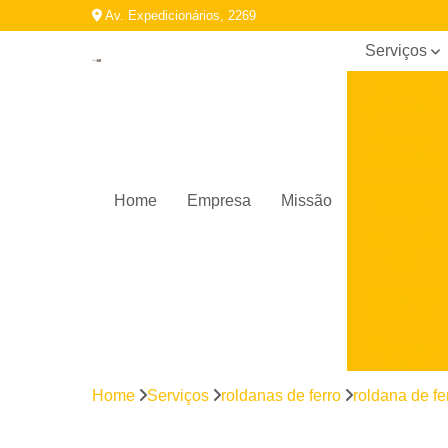
Av. Expedicionários, 2269
Serviços
Bobina
galvalume
Bobinas
galvalume
Cantoneira
Home
Empresa
Missão
de aço
Chapa de
aço
Máquinas
de solda
Parafuso
auto
brocante
Home
Serviços
roldanas de ferro
roldana de fe
Perfil
galvanizado