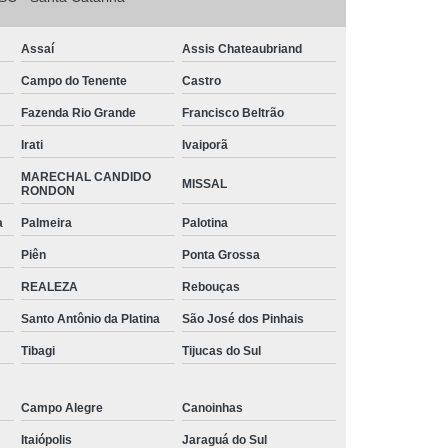
o
Tinta Branca para Pintar Janela de Ferro
arbono
Tinta para Aço Galvanizado
Assaí
Assis Chateaubriand
 Chapa de Aço
Tinta para Janela de Aço
Campo do Tenente
Castro
intar Aço
Tinta para Pintar Armário de Aço
Fazenda Rio Grande
Francisco Beltrão
ra Portão de Aço
Tubos Aço Galvanizado
Irati
Ivaiporã
s Diâmetros
Tubos de Aço para Grades
MARECHAL CANDIDO
MISSAL
RONDON
 de Aço Vincado
Tubos em Aço
a
Palmeira
Palotina
triais Aço Carbono
Tubos Quadrados de Aço
Piên
Ponta Grossa
iga Aço Carbono
Viga Aço Galvanizado
REALEZA
Rebouças
a de Aço
Viga de Aço H
Viga U Aço
Santo Antônio da Platina
São José dos Pinhais
Viga U de Aço para Estrutura Metálica
Tibagi
Tijucas do Sul
jecida de Aço
Campo Alegre
Canoinhas
Itaiópolis
Jaraguá do Sul