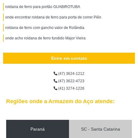
roldana de ferro para portão GUABIROTUBA
onde encontrar roldana de ferro para porta de correr Piên
roldana de ferro com gancho valor de Rolândia
onde acho roldana de ferro fundido Major Vieira
Entre em contato
(47) 3624-1212
(47) 3622-4723
(41) 3274-1226
Regiões onde a Armazem do Aço atende:
Paraná
SC - Santa Catarina