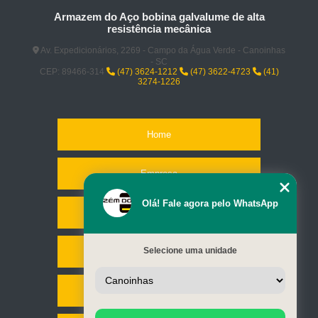
Armazem do Aço bobina galvalume de alta
resistência mecânica
Av. Expedicionários, 2269 - Campo da Água Verde - Canoinhas
- SC
CEP: 89466-314
(47) 3624-1212
(47) 3622-4723
(41)
3274-1226
Home
Empresa
Olá! Fale agora pelo WhatsApp
Missão
Selecione uma unidade
Serviços
Contato