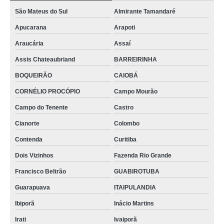
São Mateus do Sul
Almirante Tamandaré
Apucarana
Arapoti
Araucária
Assaí
Assis Chateaubriand
BARREIRINHA
BOQUEIRÃO
CAIOBÁ
CORNÉLIO PROCÓPIO
Campo Mourão
Campo do Tenente
Castro
Cianorte
Colombo
Contenda
Curitiba
Dois Vizinhos
Fazenda Rio Grande
Francisco Beltrão
GUABIROTUBA
Guarapuava
ITAIPULANDIA
Ibiporã
Inácio Martins
Irati
Ivaiporã