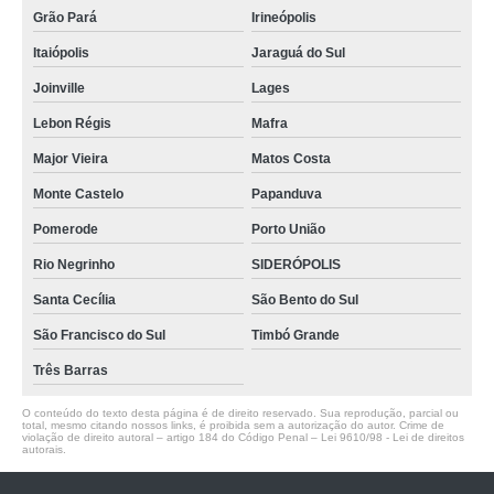
Grão Pará
Irineópolis
Itaiópolis
Jaraguá do Sul
Joinville
Lages
Lebon Régis
Mafra
Major Vieira
Matos Costa
Monte Castelo
Papanduva
Pomerode
Porto União
Rio Negrinho
SIDERÓPOLIS
Santa Cecília
São Bento do Sul
São Francisco do Sul
Timbó Grande
Três Barras
O conteúdo do texto desta página é de direito reservado. Sua reprodução, parcial ou
total, mesmo citando nossos links, é proibida sem a autorização do autor. Crime de
violação de direito autoral – artigo 184 do Código Penal –
Lei 9610/98 - Lei de direitos
autorais
.