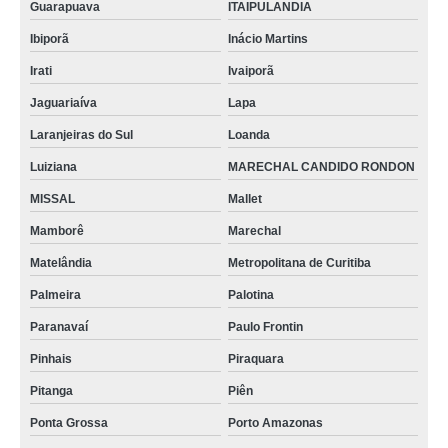
Guarapuava
ITAIPULANDIA
Ibiporã
Inácio Martins
Irati
Ivaiporã
Jaguariaíva
Lapa
Laranjeiras do Sul
Loanda
Luiziana
MARECHAL CANDIDO RONDON
MISSAL
Mallet
Mamborê
Marechal
Matelândia
Metropolitana de Curitiba
Palmeira
Palotina
Paranavaí
Paulo Frontin
Pinhais
Piraquara
Pitanga
Piên
Ponta Grossa
Porto Amazonas