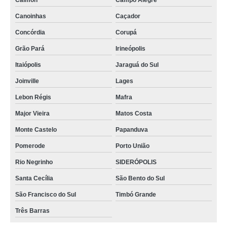
Calmon
Campo Alegre
Canoinhas
Caçador
Concórdia
Corupá
Grão Pará
Irineópolis
Itaiópolis
Jaraguá do Sul
Joinville
Lages
Lebon Régis
Mafra
Major Vieira
Matos Costa
Monte Castelo
Papanduva
Pomerode
Porto União
Rio Negrinho
SIDERÓPOLIS
Santa Cecília
São Bento do Sul
São Francisco do Sul
Timbó Grande
Três Barras