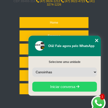
CEP: 89466-314
(47) 3624-1212
(47) 3622-4723
(41)
3274-1226
Home
Empresa
Olá! Fale agora pelo WhatsApp
Missão
Selecione uma unidade
Serviços
Contato
Iniciar conversa
Mapa do site
1