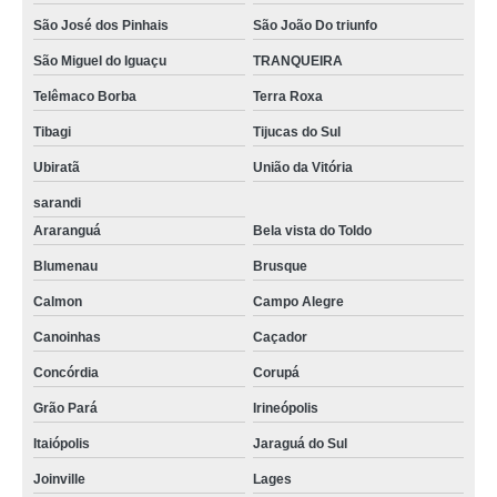
São José dos Pinhais
São João Do triunfo
São Miguel do Iguaçu
TRANQUEIRA
Telêmaco Borba
Terra Roxa
Tibagi
Tijucas do Sul
Ubiratã
União da Vitória
sarandi
Araranguá
Bela vista do Toldo
Blumenau
Brusque
Calmon
Campo Alegre
Canoinhas
Caçador
Concórdia
Corupá
Grão Pará
Irineópolis
Itaiópolis
Jaraguá do Sul
Joinville
Lages