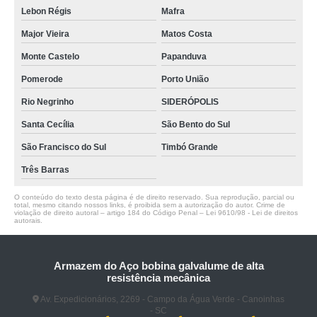
Lebon Régis
Mafra
Major Vieira
Matos Costa
Monte Castelo
Papanduva
Pomerode
Porto União
Rio Negrinho
SIDERÓPOLIS
Santa Cecília
São Bento do Sul
São Francisco do Sul
Timbó Grande
Três Barras
O conteúdo do texto desta página é de direito reservado. Sua reprodução, parcial ou
total, mesmo citando nossos links, é proibida sem a autorização do autor. Crime de
violação de direito autoral – artigo 184 do Código Penal –
Lei 9610/98 - Lei de direitos
autorais
.
Armazem do Aço bobina galvalume de alta
resistência mecânica
Av. Expedicionários, 2269 - Campo da Água Verde - Canoinhas
- SC