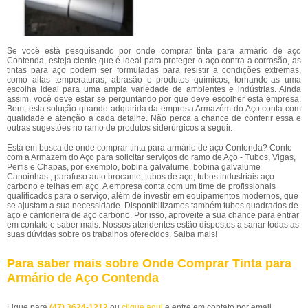
Se você está pesquisando por onde comprar tinta para armário de aço
Contenda, esteja ciente que é ideal para proteger o aço contra a corrosão, as
tintas para aço podem ser formuladas para resistir a condições extremas,
como altas temperaturas, abrasão e produtos químicos, tornando-as uma
escolha ideal para uma ampla variedade de ambientes e indústrias. Ainda
assim, você deve estar se perguntando por que deve escolher esta empresa.
Bom, esta solução quando adquirida da empresa Armazém do Aço conta com
qualidade e atenção a cada detalhe. Não perca a chance de conferir essa e
outras sugestões no ramo de produtos siderúrgicos a seguir.
Está em busca de onde comprar tinta para armário de aço Contenda? Conte
com a Armazem do Aço para solicitar serviços do ramo de Aço - Tubos, Vigas,
Perfis e Chapas, por exemplo, bobina galvalume, bobina galvalume
Canoinhas , parafuso auto brocante, tubos de aço, tubos industriais aço
carbono e telhas em aço. A empresa conta com um time de profissionais
qualificados para o serviço, além de investir em equipamentos modernos, que
se ajustam a sua necessidade. Disponibilizamos também tubos quadrados de
aço e cantoneira de aço carbono. Por isso, aproveite a sua chance para entrar
em contato e saber mais. Nossos atendentes estão dispostos a sanar todas as
suas dúvidas sobre os trabalhos oferecidos. Saiba mais!
Para saber mais sobre Onde Comprar Tinta para
Armário de Aço Contenda
Ligue para
(47) 3624-1212
ou
clique aqui
e entre em contato por email.