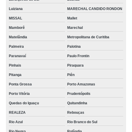
Luiziana
MARECHAL CANDIDO RONDON
MISSAL
Mallet
Mamborê
Marechal
Matelândia
Metropolitana de Curitiba
Palmeira
Palotina
Paranavaí
Paulo Frontin
Pinhais
Piraquara
Pitanga
Piên
Ponta Grossa
Porto Amazonas
Porto Vitória
Prudentópolis
Quedas do Iguaçu
Quitandinha
REALEZA
Rebouças
Rio Azul
Rio Branco do Sul
Rio Negro
Rolândia