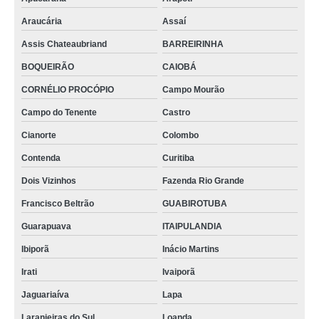
Araucária
Assaí
Assis Chateaubriand
BARREIRINHA
BOQUEIRÃO
CAIOBÁ
CORNÉLIO PROCÓPIO
Campo Mourão
Campo do Tenente
Castro
Cianorte
Colombo
Contenda
Curitiba
Dois Vizinhos
Fazenda Rio Grande
Francisco Beltrão
GUABIROTUBA
Guarapuava
ITAIPULANDIA
Ibiporã
Inácio Martins
Irati
Ivaiporã
Jaguariaíva
Lapa
Laranjeiras do Sul
Loanda