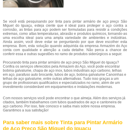
Se você está pesquisando por tinta para pintar armário de aço preço São
Miguel do Iguaçu, esteja ciente que é ideal para proteger o aço contra a
corrosão, as tintas para aço podem ser formuladas para resistir a condições
extremas, como altas temperaturas, abrasão e produtos químicos, tornando-as
uma escolha ideal para uma ampla variedade de ambientes e indústrias.
Ainda assim, você deve estar se perguntando por que deve escolher esta
empresa. Bom, esta solução quando adquirida da empresa Armazém do Aço
conta com qualidade e atenção a cada detalhe. Não perca a chance de
conferir essa e outras sugestões no ramo de produtos siderúrgicos a seguir.
Procurando tinta para pintar armário de aço preço São Miguel do Iguaçu?
Confira os serviços oferecidos pela Armazem do Aço, você pode encontrar
bobina galvalume, chapa de aço inox, tubos industriais aço carbono, telhas
em aço, parafuso auto brocante, tubos de aço, bobina galvalume Canoinhas e
telhas de aço galvalume, entre outras alternativas. Tudo isso graças a um
grupo de profissionais qualificados e especializados no ramo, além de um
investimento considerável em equipamentos e instalações modernas.
Com nossos serviços você pode encontrar o que almeja. Além dos serviços já
citados, também trabalhamos com tubos quadrados de aço e cantoneira de
aço carbono. Por isso, fale conosco e saiba mais sobre nossa empresa.
Garantimos a sua satisfação!
Para saber mais sobre Tinta para Pintar Armário
de Aço Preço São Miguel do Iguaçu