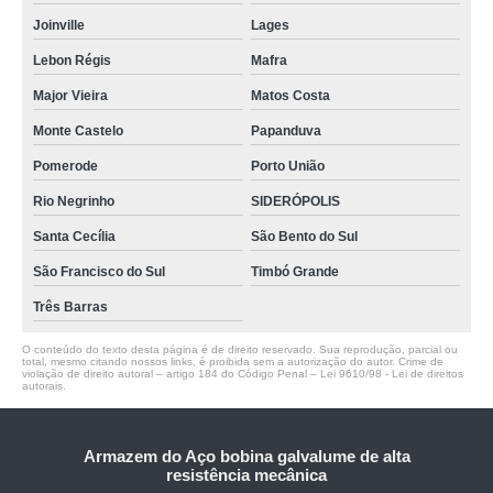
Joinville
Lages
Lebon Régis
Mafra
Major Vieira
Matos Costa
Monte Castelo
Papanduva
Pomerode
Porto União
Rio Negrinho
SIDERÓPOLIS
Santa Cecília
São Bento do Sul
São Francisco do Sul
Timbó Grande
Três Barras
O conteúdo do texto desta página é de direito reservado. Sua reprodução, parcial ou
total, mesmo citando nossos links, é proibida sem a autorização do autor. Crime de
violação de direito autoral – artigo 184 do Código Penal –
Lei 9610/98 - Lei de direitos
autorais
.
Armazem do Aço bobina galvalume de alta
resistência mecânica