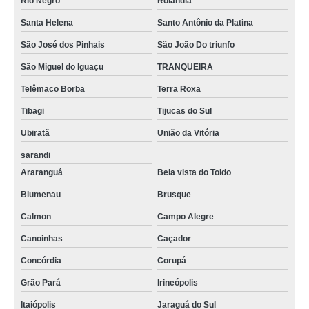
Rio Negro
Rolândia
Santa Helena
Santo Antônio da Platina
São José dos Pinhais
São João Do triunfo
São Miguel do Iguaçu
TRANQUEIRA
Telêmaco Borba
Terra Roxa
Tibagi
Tijucas do Sul
Ubiratã
União da Vitória
sarandi
Araranguá
Bela vista do Toldo
Blumenau
Brusque
Calmon
Campo Alegre
Canoinhas
Caçador
Concórdia
Corupá
Grão Pará
Irineópolis
Itaiópolis
Jaraguá do Sul