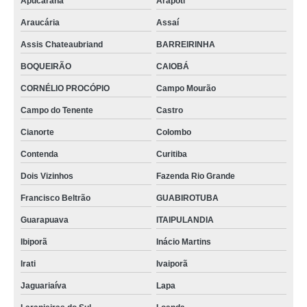
Apucarana
Arapoti
Araucária
Assaí
Assis Chateaubriand
BARREIRINHA
BOQUEIRÃO
CAIOBÁ
CORNÉLIO PROCÓPIO
Campo Mourão
Campo do Tenente
Castro
Cianorte
Colombo
Contenda
Curitiba
Dois Vizinhos
Fazenda Rio Grande
Francisco Beltrão
GUABIROTUBA
Guarapuava
ITAIPULANDIA
Ibiporã
Inácio Martins
Irati
Ivaiporã
Jaguariaíva
Lapa