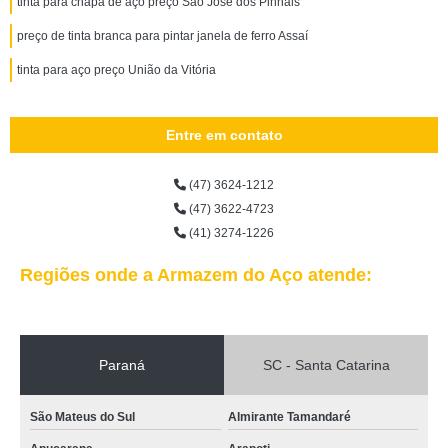
tinta para chapa de aço preço São José dos Pinhais
preço de tinta branca para pintar janela de ferro Assaí
tinta para aço preço União da Vitória
Entre em contato
(47) 3624-1212
(47) 3622-4723
(41) 3274-1226
Regiões onde a Armazem do Aço atende:
Paraná
SC - Santa Catarina
São Mateus do Sul
Almirante Tamandaré