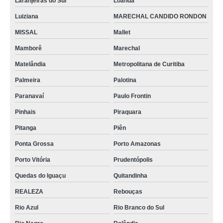
Laranjeiras do Sul
Loanda
Luiziana
MARECHAL CANDIDO RONDON
MISSAL
Mallet
Mamborê
Marechal
Matelândia
Metropolitana de Curitiba
Palmeira
Palotina
Paranavaí
Paulo Frontin
Pinhais
Piraquara
Pitanga
Piên
Ponta Grossa
Porto Amazonas
Porto Vitória
Prudentópolis
Quedas do Iguaçu
Quitandinha
REALEZA
Rebouças
Rio Azul
Rio Branco do Sul