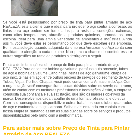
Se você está pesquisando por preço de tinta para pintar armário de aço
REALEZA, esteja ciente que é ideal para proteger o aço contra a corrosão, as
tintas para aço podem ser formuladas para resistir a condições extremas,
como altas temperaturas, abrasão e produtos químicos, tornando-as uma
escolha ideal para uma ampla variedade de ambientes e indústrias. Ainda
assim, você deve estar se perguntando por que deve escolher esta empresa.
Bom, esta solução quando adquirida da empresa Armazém do Aço conta com
qualidade e atenção a cada detalhe. Não perca a chance de conferir essa e
outras sugestões no ramo de produtos siderúrgicos a seguir.
Precisa de informações sobre preço de tinta para pintar armário de aço
REALEZA? Para encontrar bobina galvalume, parafuso auto brocante, tubos
de aço e bobina galvalume Canoinhas , telhas de aço galvalume, chapa de
aço inox, telhas em aço, entre outras opções de serviços do segmento de Aço -
Tubos, Vigas, Perfis e Chapas, você pode contar com a Armazem do Aço. Com
a organização você consegue tirar as suas dúvidas sobre os serviços do ramo,
além de contar com os melhores profissionais e instalações. Assim, a empresa
conquista sua confiança e sua satisfação, que são os maiores objetivos da
marca. Desenvolvemos cada trabalho de uma forma profissional e objetiva.
Com isso, conseguimos disponibilizar outros trabalhos, como tubos quadrados
de aço e cantoneira de aço carbono. Saiba mais entrando em contato com
nossa empresa, sanando assim as suas dúvidas sobre os serviços e produtos
disponibilizados pelo ramo com a melhor marca.
Para saber mais sobre Preço de Tinta para Pintar
Armário de Aço REALEZA