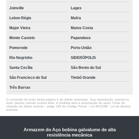
Joinville
Lages
Lebon Régis
Mafra
Major Vieira
Matos Costa
Monte Castelo
Papanduva
Pomerode
Porto União
Rio Negrinho
SIDERÓPOLIS
Santa Cecília
São Bento do Sul
São Francisco do Sul
Timbó Grande
Três Barras
O conteúdo do texto desta página é de direito reservado. Sua reprodução, parcial ou
total, mesmo citando nossos links, é proibida sem a autorização do autor. Crime de
violação de direito autoral – artigo 184 do Código Penal –
Lei 9610/98 - Lei de direitos
autorais
.
Armazem do Aço bobina galvalume de alta
resistência mecânica