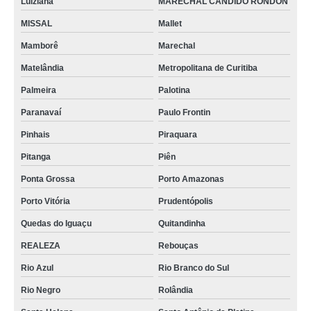
Luiziana
MARECHAL CANDIDO RONDON
MISSAL
Mallet
Mamborê
Marechal
Matelândia
Metropolitana de Curitiba
Palmeira
Palotina
Paranavaí
Paulo Frontin
Pinhais
Piraquara
Pitanga
Piên
Ponta Grossa
Porto Amazonas
Porto Vitória
Prudentópolis
Quedas do Iguaçu
Quitandinha
REALEZA
Rebouças
Rio Azul
Rio Branco do Sul
Rio Negro
Rolândia