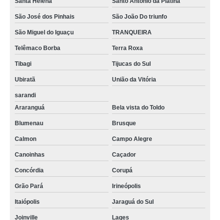
Santa Helena
Santo Antônio da Platina
São José dos Pinhais
São João Do triunfo
São Miguel do Iguaçu
TRANQUEIRA
Telêmaco Borba
Terra Roxa
Tibagi
Tijucas do Sul
Ubiratã
União da Vitória
sarandi
Araranguá
Bela vista do Toldo
Blumenau
Brusque
Calmon
Campo Alegre
Canoinhas
Caçador
Concórdia
Corupá
Grão Pará
Irineópolis
Itaiópolis
Jaraguá do Sul
Joinville
Lages