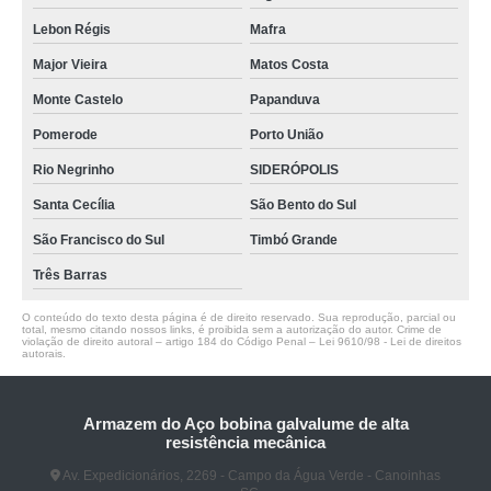
Lebon Régis
Mafra
Major Vieira
Matos Costa
Monte Castelo
Papanduva
Pomerode
Porto União
Rio Negrinho
SIDERÓPOLIS
Santa Cecília
São Bento do Sul
São Francisco do Sul
Timbó Grande
Três Barras
O conteúdo do texto desta página é de direito reservado. Sua reprodução, parcial ou
total, mesmo citando nossos links, é proibida sem a autorização do autor. Crime de
violação de direito autoral – artigo 184 do Código Penal –
Lei 9610/98 - Lei de direitos
autorais
.
Armazem do Aço bobina galvalume de alta
resistência mecânica
Av. Expedicionários, 2269 - Campo da Água Verde - Canoinhas