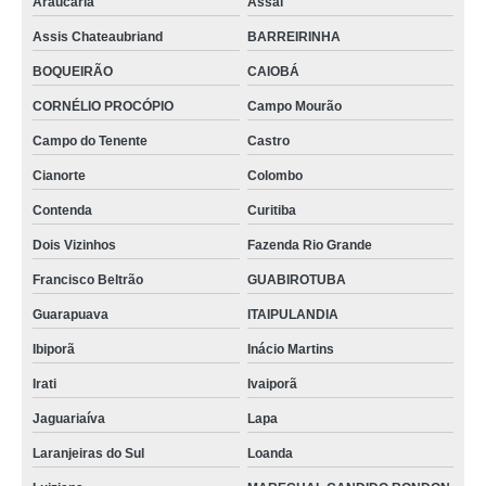
Araucária
Assaí
Assis Chateaubriand
BARREIRINHA
BOQUEIRÃO
CAIOBÁ
CORNÉLIO PROCÓPIO
Campo Mourão
Campo do Tenente
Castro
Cianorte
Colombo
Contenda
Curitiba
Dois Vizinhos
Fazenda Rio Grande
Francisco Beltrão
GUABIROTUBA
Guarapuava
ITAIPULANDIA
Ibiporã
Inácio Martins
Irati
Ivaiporã
Jaguariaíva
Lapa
Laranjeiras do Sul
Loanda