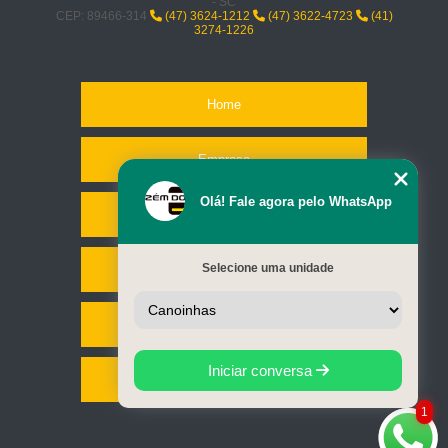
- SC
CEP: 89466-314
(47) 3624-1212
(47) 3622-4723
(41)
3274-1226
Home
Empresa
Olá! Fale agora pelo WhatsApp
Missão
Selecione uma unidade
Serviços
Contato
Iniciar conversa
Mapa do site
1