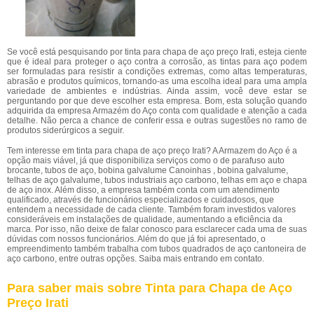
Se você está pesquisando por tinta para chapa de aço preço Irati, esteja ciente
que é ideal para proteger o aço contra a corrosão, as tintas para aço podem
ser formuladas para resistir a condições extremas, como altas temperaturas,
abrasão e produtos químicos, tornando-as uma escolha ideal para uma ampla
variedade de ambientes e indústrias. Ainda assim, você deve estar se
perguntando por que deve escolher esta empresa. Bom, esta solução quando
adquirida da empresa Armazém do Aço conta com qualidade e atenção a cada
detalhe. Não perca a chance de conferir essa e outras sugestões no ramo de
produtos siderúrgicos a seguir.
Tem interesse em tinta para chapa de aço preço Irati? A Armazem do Aço é a
opção mais viável, já que disponibiliza serviços como o de parafuso auto
brocante, tubos de aço, bobina galvalume Canoinhas , bobina galvalume,
telhas de aço galvalume, tubos industriais aço carbono, telhas em aço e chapa
de aço inox. Além disso, a empresa também conta com um atendimento
qualificado, através de funcionários especializados e cuidadosos, que
entendem a necessidade de cada cliente. Também foram investidos valores
consideráveis em instalações de qualidade, aumentando a eficiência da
marca. Por isso, não deixe de falar conosco para esclarecer cada uma de suas
dúvidas com nossos funcionários. Além do que já foi apresentado, o
empreendimento também trabalha com tubos quadrados de aço cantoneira de
aço carbono, entre outras opções. Saiba mais entrando em contato.
Para saber mais sobre Tinta para Chapa de Aço
Preço Irati