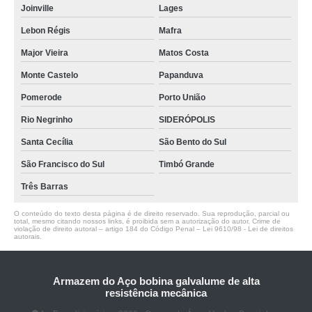
Joinville
Lages
Lebon Régis
Mafra
Major Vieira
Matos Costa
Monte Castelo
Papanduva
Pomerode
Porto União
Rio Negrinho
SIDERÓPOLIS
Santa Cecília
São Bento do Sul
São Francisco do Sul
Timbó Grande
Três Barras
O conteúdo do texto desta página é de direito reservado. Sua reprodução, parcial ou
total, mesmo citando nossos links, é proibida sem a autorização do autor. Crime de
violação de direito autoral – artigo 184 do Código Penal –
Lei 9610/98 - Lei de direitos
autorais
.
Armazem do Aço bobina galvalume de alta
resistência mecânica