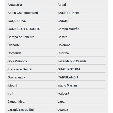
Araucária
Assaí
Assis Chateaubriand
BARREIRINHA
BOQUEIRÃO
CAIOBÁ
CORNÉLIO PROCÓPIO
Campo Mourão
Campo do Tenente
Castro
Cianorte
Colombo
Contenda
Curitiba
Dois Vizinhos
Fazenda Rio Grande
Francisco Beltrão
GUABIROTUBA
Guarapuava
ITAIPULANDIA
Ibiporã
Inácio Martins
Irati
Ivaiporã
Jaguariaíva
Lapa
Laranjeiras do Sul
Loanda