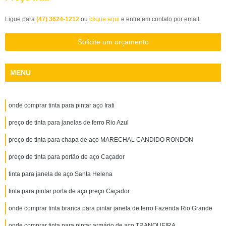
Ligue para
(47) 3624-1212
ou
clique aqui
e entre em contato por email.
Solicite um orçamento
MENU
onde comprar tinta para pintar aço Irati
preço de tinta para janelas de ferro Rio Azul
preço de tinta para chapa de aço MARECHAL CANDIDO RONDON
preço de tinta para portão de aço Caçador
tinta para janela de aço Santa Helena
tinta para pintar porta de aço preço Caçador
onde comprar tinta branca para pintar janela de ferro Fazenda Rio Grande
onde comprar tinta para pintar armário de aço TRANQUEIRA