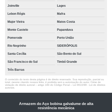
Joinville
Lages
Lebon Régis
Mafra
Major Vieira
Matos Costa
Monte Castelo
Papanduva
Pomerode
Porto União
Rio Negrinho
SIDERÓPOLIS
Santa Cecília
São Bento do Sul
São Francisco do Sul
Timbó Grande
Três Barras
O conteúdo do texto desta página é de direito reservado. Sua reprodução, parcial ou
total, mesmo citando nossos links, é proibida sem a autorização do autor. Crime de
violação de direito autoral – artigo 184 do Código Penal –
Lei 9610/98 - Lei de direitos
autorais
.
Armazem do Aço bobina galvalume de alta
resistência mecânica