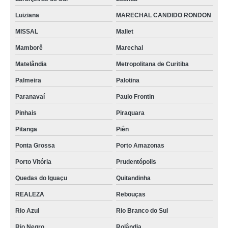
Luiziana
MARECHAL CANDIDO RONDON
MISSAL
Mallet
Mamborê
Marechal
Matelândia
Metropolitana de Curitiba
Palmeira
Palotina
Paranavaí
Paulo Frontin
Pinhais
Piraquara
Pitanga
Piên
Ponta Grossa
Porto Amazonas
Porto Vitória
Prudentópolis
Quedas do Iguaçu
Quitandinha
REALEZA
Rebouças
Rio Azul
Rio Branco do Sul
Rio Negro
Rolândia