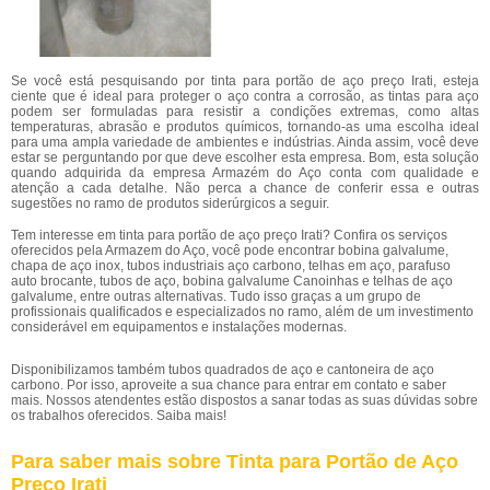
Se você está pesquisando por tinta para portão de aço preço Irati, esteja
ciente que é ideal para proteger o aço contra a corrosão, as tintas para aço
podem ser formuladas para resistir a condições extremas, como altas
temperaturas, abrasão e produtos químicos, tornando-as uma escolha ideal
para uma ampla variedade de ambientes e indústrias. Ainda assim, você deve
estar se perguntando por que deve escolher esta empresa. Bom, esta solução
quando adquirida da empresa Armazém do Aço conta com qualidade e
atenção a cada detalhe. Não perca a chance de conferir essa e outras
sugestões no ramo de produtos siderúrgicos a seguir.
Tem interesse em tinta para portão de aço preço Irati? Confira os serviços
oferecidos pela Armazem do Aço, você pode encontrar bobina galvalume,
chapa de aço inox, tubos industriais aço carbono, telhas em aço, parafuso
auto brocante, tubos de aço, bobina galvalume Canoinhas e telhas de aço
galvalume, entre outras alternativas. Tudo isso graças a um grupo de
profissionais qualificados e especializados no ramo, além de um investimento
considerável em equipamentos e instalações modernas.
Disponibilizamos também tubos quadrados de aço e cantoneira de aço
carbono. Por isso, aproveite a sua chance para entrar em contato e saber
mais. Nossos atendentes estão dispostos a sanar todas as suas dúvidas sobre
os trabalhos oferecidos. Saiba mais!
Para saber mais sobre Tinta para Portão de Aço
Preço Irati