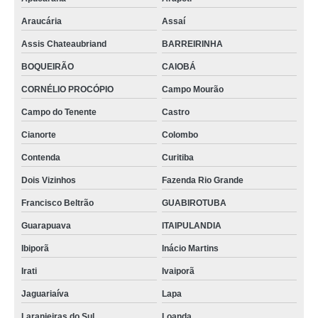
Araucária
Assaí
Assis Chateaubriand
BARREIRINHA
BOQUEIRÃO
CAIOBÁ
CORNÉLIO PROCÓPIO
Campo Mourão
Campo do Tenente
Castro
Cianorte
Colombo
Contenda
Curitiba
Dois Vizinhos
Fazenda Rio Grande
Francisco Beltrão
GUABIROTUBA
Guarapuava
ITAIPULANDIA
Ibiporã
Inácio Martins
Irati
Ivaiporã
Jaguariaíva
Lapa
Laranjeiras do Sul
Loanda