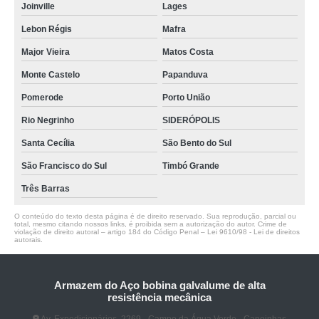
Joinville
Lages
Lebon Régis
Mafra
Major Vieira
Matos Costa
Monte Castelo
Papanduva
Pomerode
Porto União
Rio Negrinho
SIDERÓPOLIS
Santa Cecília
São Bento do Sul
São Francisco do Sul
Timbó Grande
Três Barras
O conteúdo do texto desta página é de direito reservado. Sua reprodução, parcial ou
total, mesmo citando nossos links, é proibida sem a autorização do autor. Crime de
violação de direito autoral – artigo 184 do Código Penal –
Lei 9610/98 - Lei de direitos
autorais
.
Armazem do Aço bobina galvalume de alta
resistência mecânica