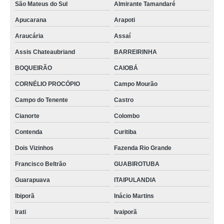
São Mateus do Sul
Almirante Tamandaré
Apucarana
Arapoti
Araucária
Assaí
Assis Chateaubriand
BARREIRINHA
BOQUEIRÃO
CAIOBÁ
CORNÉLIO PROCÓPIO
Campo Mourão
Campo do Tenente
Castro
Cianorte
Colombo
Contenda
Curitiba
Dois Vizinhos
Fazenda Rio Grande
Francisco Beltrão
GUABIROTUBA
Guarapuava
ITAIPULANDIA
Ibiporã
Inácio Martins
Irati
Ivaiporã