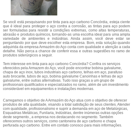
Se você está pesquisando por tinta para aço carbono Concórdia, esteja ciente
que é ideal para proteger o aço contra a corrosão, as tintas para aço podem
ser formuladas para resistir a condições extremas, como altas temperaturas,
abrasão e produtos químicos, tornando-as uma escolha ideal para uma ampla
variedade de ambientes e indústrias. Ainda assim, você deve estar se
perguntando por que deve escolher esta empresa. Bom, esta solução quando
adquirida da empresa Armazém do Aço conta com qualidade e atenção a cada
detalhe. Não perca a chance de conferir essa e outras sugestões no ramo de
produtos siderúrgicos a seguir.
Tem interesse em tinta para aço carbono Concórdia? Confira os serviços
oferecidos pela Armazem do Aço, você pode encontrar bobina galvalume,
chapa de aço inox, tubos industriais aço carbono, telhas em aço, parafuso
auto brocante, tubos de aço, bobina galvalume Canoinhas e telhas de aço
galvalume, entre outras alternativas. Tudo isso graças a um grupo de
profissionais qualificados e especializados no ramo, além de um investimento
considerável em equipamentos e instalações modernas.
Carregamos o objetivo de A Armazém do Aço atua com o objetivo de oferecer
produtos de alta qualidade, visando a total satisfação de seus clientes. Atender
com qualidade, profissionalismo e suprir a demanda em aço de Metalúrgicas,
Esquadrias Metálicas, Funilaria, Indústrias, dentre inúmeras outras opções
deste segmento., a empresa nos destacando no segmento. Também
oferecemos outros serviços, como cantoneira de aço carbono e chapa
perfurada aço carbono. Entre em contato conosco para mais informações.