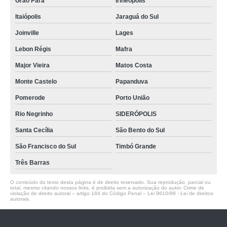
Grão Pará
Irineópolis
Itaiópolis
Jaraguá do Sul
Joinville
Lages
Lebon Régis
Mafra
Major Vieira
Matos Costa
Monte Castelo
Papanduva
Pomerode
Porto União
Rio Negrinho
SIDERÓPOLIS
Santa Cecília
São Bento do Sul
São Francisco do Sul
Timbó Grande
Três Barras
O conteúdo do texto desta página é de direito reservado. Sua reprodução, parcial ou
total, mesmo citando nossos links, é proibida sem a autorização do autor. Crime de
violação de direito autoral – artigo 184 do Código Penal –
Lei 9610/98 - Lei de direitos
autorais
.