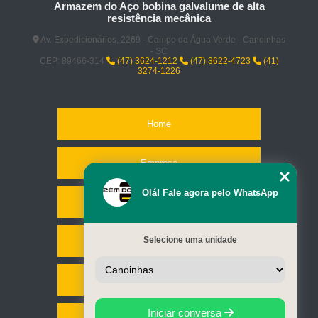
Armazem do Aço bobina galvalume de alta
resistência mecânica
Av. Expedicionários, 2269 - Campo da Água Verde - Canoinhas
- SC
CEP: 89466-314
(47) 3624-1212
(47) 3622-4723
(41)
3274-1226
Home
Empresa
Olá! Fale agora pelo WhatsApp
Missão
Selecione uma unidade
Serviços
Contato
Iniciar conversa