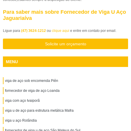
Para saber mais sobre Fornecedor de Viga U Aço
Jaguariaíva
Ligue para
(47) 3624-1212
ou
clique aqui
e entre em contato por email.
Solicite um orçamento
MENU
viga de aço sob encomenda Piên
fornecedor de viga de aço Loanda
viga com aço Ivaiporã
viga u de aço para estrutura metálica Mafra
viga u aço Rolândia
fornecedor de viga u de aço São Mateus do Sul