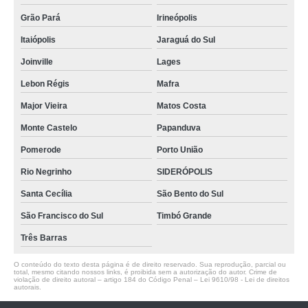
Grão Pará
Irineópolis
Itaiópolis
Jaraguá do Sul
Joinville
Lages
Lebon Régis
Mafra
Major Vieira
Matos Costa
Monte Castelo
Papanduva
Pomerode
Porto União
Rio Negrinho
SIDERÓPOLIS
Santa Cecília
São Bento do Sul
São Francisco do Sul
Timbó Grande
Três Barras
O conteúdo do texto desta página é de direito reservado. Sua reprodução, parcial ou
total, mesmo citando nossos links, é proibida sem a autorização do autor. Crime de
violação de direito autoral – artigo 184 do Código Penal –
Lei 9610/98 - Lei de direitos
autorais
.