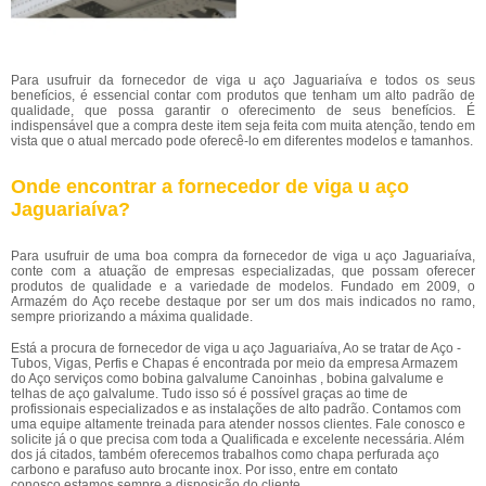
Para usufruir da fornecedor de viga u aço Jaguariaíva e todos os seus
benefícios, é essencial contar com produtos que tenham um alto padrão de
qualidade, que possa garantir o oferecimento de seus benefícios. É
indispensável que a compra deste item seja feita com muita atenção, tendo em
vista que o atual mercado pode oferecê-lo em diferentes modelos e tamanhos.
Onde encontrar a fornecedor de viga u aço
Jaguariaíva?
Para usufruir de uma boa compra da fornecedor de viga u aço Jaguariaíva,
conte com a atuação de empresas especializadas, que possam oferecer
produtos de qualidade e a variedade de modelos. Fundado em 2009, o
Armazém do Aço recebe destaque por ser um dos mais indicados no ramo,
sempre priorizando a máxima qualidade.
Está a procura de fornecedor de viga u aço Jaguariaíva, Ao se tratar de Aço -
Tubos, Vigas, Perfis e Chapas é encontrada por meio da empresa Armazem
do Aço serviços como bobina galvalume Canoinhas , bobina galvalume e
telhas de aço galvalume. Tudo isso só é possível graças ao time de
profissionais especializados e as instalações de alto padrão. Contamos com
uma equipe altamente treinada para atender nossos clientes. Fale conosco e
solicite já o que precisa com toda a Qualificada e excelente necessária. Além
dos já citados, também oferecemos trabalhos como chapa perfurada aço
carbono e parafuso auto brocante inox. Por isso, entre em contato
conosco,estamos sempre a disposição do cliente.