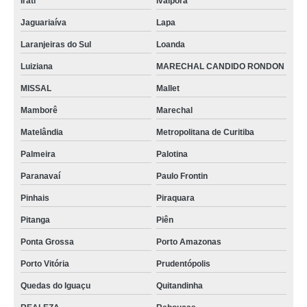
Irati
Ivaiporã
Jaguariaíva
Lapa
Laranjeiras do Sul
Loanda
Luiziana
MARECHAL CANDIDO RONDON
MISSAL
Mallet
Mamborê
Marechal
Matelândia
Metropolitana de Curitiba
Palmeira
Palotina
Paranavaí
Paulo Frontin
Pinhais
Piraquara
Pitanga
Piên
Ponta Grossa
Porto Amazonas
Porto Vitória
Prudentópolis
Quedas do Iguaçu
Quitandinha