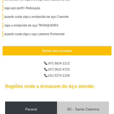
viga aço perfil i Rebouças
quanto custa viga u enrijecida de aço Cianorte
viga u enrijecida de aço TRANQUEIRA
quanto custa viga u aço carbono Pomerode
Entre em contato
(47) 3624-1212
(47) 3622-4723
(41) 3274-1226
Regiões onde a Armazem do Aço atende:
Paraná
SC - Santa Catarina