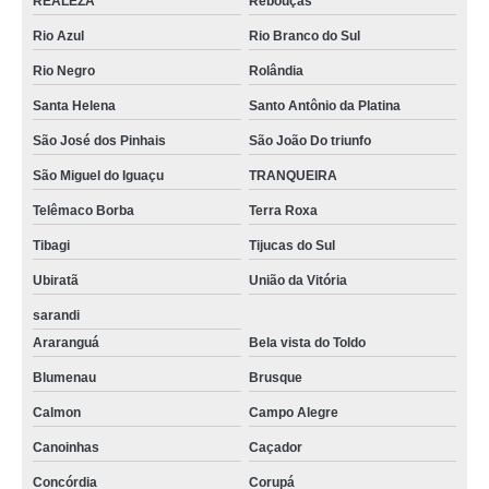
REALEZA
Rebouças
Rio Azul
Rio Branco do Sul
Rio Negro
Rolândia
Santa Helena
Santo Antônio da Platina
São José dos Pinhais
São João Do triunfo
São Miguel do Iguaçu
TRANQUEIRA
Telêmaco Borba
Terra Roxa
Tibagi
Tijucas do Sul
Ubiratã
União da Vitória
sarandi
Araranguá
Bela vista do Toldo
Blumenau
Brusque
Calmon
Campo Alegre
Canoinhas
Caçador
Concórdia
Corupá