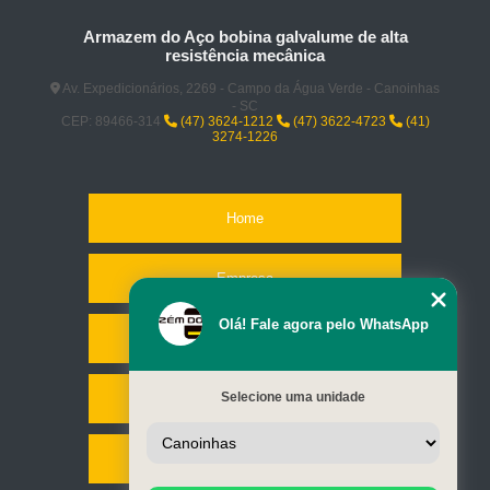
Armazem do Aço bobina galvalume de alta
resistência mecânica
Av. Expedicionários, 2269 - Campo da Água Verde - Canoinhas
- SC
CEP: 89466-314
(47) 3624-1212
(47) 3622-4723
(41)
3274-1226
Home
Empresa
Olá! Fale agora pelo WhatsApp
Missão
Selecione uma unidade
Serviços
Contato