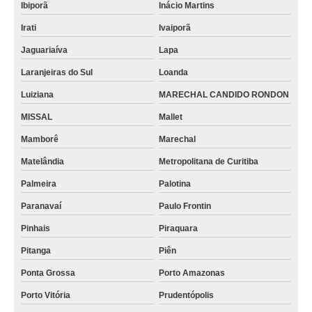
Ibiporã
Inácio Martins
Irati
Ivaiporã
Jaguariaíva
Lapa
Laranjeiras do Sul
Loanda
Luiziana
MARECHAL CANDIDO RONDON
MISSAL
Mallet
Mamborê
Marechal
Matelândia
Metropolitana de Curitiba
Palmeira
Palotina
Paranavaí
Paulo Frontin
Pinhais
Piraquara
Pitanga
Piên
Ponta Grossa
Porto Amazonas
Porto Vitória
Prudentópolis