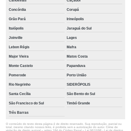
Canoinhas
Caçador
Concórdia
Corupá
Grão Pará
Irineópolis
Itaiópolis
Jaraguá do Sul
Joinville
Lages
Lebon Régis
Mafra
Major Vieira
Matos Costa
Monte Castelo
Papanduva
Pomerode
Porto União
Rio Negrinho
SIDERÓPOLIS
Santa Cecília
São Bento do Sul
São Francisco do Sul
Timbó Grande
Três Barras
O conteúdo do texto desta página é de direito reservado. Sua reprodução, parcial ou
total, mesmo citando nossos links, é proibida sem a autorização do autor. Crime de
violação de direito autoral – artigo 184 do Código Penal –
Lei 9610/98 - Lei de direitos