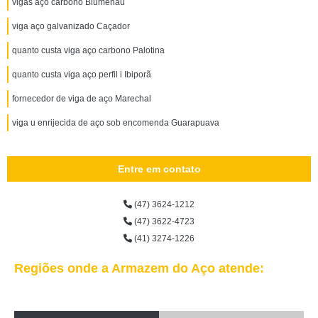
vigas aço carbono Blumenau
viga aço galvanizado Caçador
quanto custa viga aço carbono Palotina
quanto custa viga aço perfil i Ibiporã
fornecedor de viga de aço Marechal
viga u enrijecida de aço sob encomenda Guarapuava
Entre em contato
(47) 3624-1212
(47) 3622-4723
(41) 3274-1226
Regiões onde a Armazem do Aço atende: