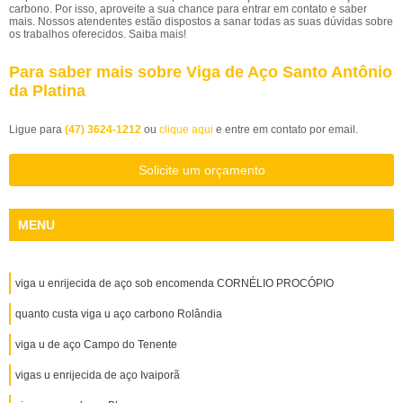
carbono. Por isso, aproveite a sua chance para entrar em contato e saber
mais. Nossos atendentes estão dispostos a sanar todas as suas dúvidas sobre
os trabalhos oferecidos. Saiba mais!
Para saber mais sobre Viga de Aço Santo Antônio
da Platina
Ligue para
(47) 3624-1212
ou
clique aqui
e entre em contato por email.
Solicite um orçamento
MENU
viga u enrijecida de aço sob encomenda CORNÉLIO PROCÓPIO
quanto custa viga u aço carbono Rolândia
viga u de aço Campo do Tenente
vigas u enrijecida de aço Ivaiporã