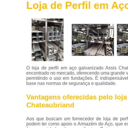
Loja de Perfil em A
Roldanas
de ferro
Telas de
aço
Telha de
aço
Tintas para
aço
Tubos de
O loja de perfil em aço galvanizado Assis Ch
aço
encontrado no mercado, oferecendo uma grande va
permitindo o uso em fundações. É indispensáve
Vigas de
base nas normas de segurança e qualidade.
aço
Vantagens oferecidas pelo loja
Chateaubriand
Aos que buscam um fornecedor de loja de perfi
podem ter como apoio o Armazém do Aço, que es