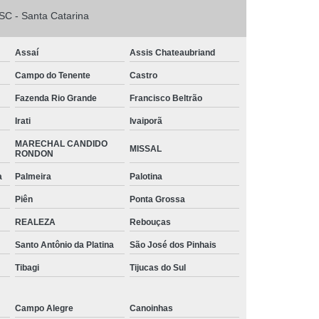
o
Tinta Branca para Pintar Janela de Ferro
SC - Santa Catarina
arbono
Tinta para Aço Galvanizado
 Chapa de Aço
Tinta para Janela de Aço
Assaí
Assis Chateaubriand
intar Aço
Tinta para Pintar Armário de Aço
Campo do Tenente
Castro
ra Portão de Aço
Tubos Aço Galvanizado
Fazenda Rio Grande
Francisco Beltrão
Irati
Ivaiporã
s Diâmetros
Tubos de Aço para Grades
MARECHAL CANDIDO
 de Aço Vincado
Tubos em Aço
MISSAL
RONDON
triais Aço Carbono
Tubos Quadrados de Aço
a
Palmeira
Palotina
iga Aço Carbono
Viga Aço Galvanizado
Piên
Ponta Grossa
a de Aço
Viga de Aço H
Viga U Aço
REALEZA
Rebouças
Viga U de Aço para Estrutura Metálica
Santo Antônio da Platina
São José dos Pinhais
jecida de Aço
Tibagi
Tijucas do Sul
Campo Alegre
Canoinhas