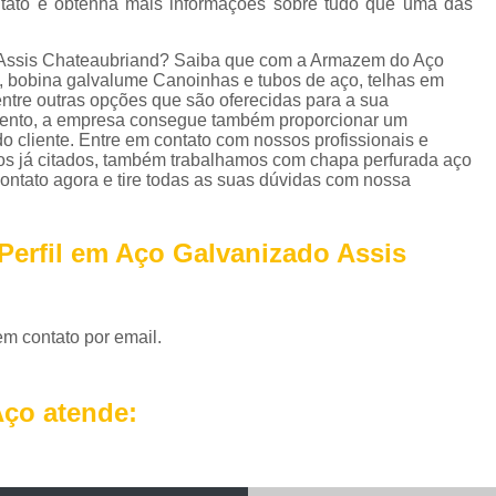
ntato e obtenha mais informações sobre tudo que uma das
Perfil em U Galvanizado
Perfil Metálico
Perfil T Galvanizado
Perfil Tipo U Ga
o Assis Chateaubriand? Saiba que com a Armazem do Aço
 bobina galvalume Canoinhas e tubos de aço, telhas em
Perfil U Ferro Galvanizado
Perfil U Ga
entre outras opções que são oferecidas para a sua
mento, a empresa consegue também proporcionar um
Roldana de Ferro com Gancho
o cliente. Entre em contato com nossos profissionais e
Roldana de Ferro Fundido
Rol
ços já citados, também trabalhamos com chapa perfurada aço
contato agora e tire todas as suas dúvidas com nossa
Roldana de Ferro para Portão
Roldana de 
Roldana Ferro
Roldana Ferro 
Perfil em Aço Galvanizado Assis
Tela Aço Carbono Perfurada
Tela Aço Expa
Tela Aço Soldada
Tela de Aço
Tela d
em contato por email.
Tela de Aço Inox
Tela em Aço
Tela em
Telhas Aço Galvanizado Ondulada
Telhas 
ço atende:
Telhas de Aço
Telhas de Aço A
Telhas de Aço com Isolamento Té