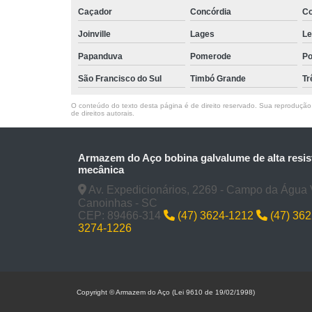
Caçador
Concórdia
Co
Joinville
Lages
Le
Papanduva
Pomerode
Po
São Francisco do Sul
Timbó Grande
Tr
O conteúdo do texto desta página é de direito reservado. Sua reprodução, 
de direitos autorais
.
Armazem do Aço bobina galvalume de alta resis
mecânica
Av. Expedicionários, 2269 - Campo da Água 
Canoinhas - SC
CEP: 89466-314
(47) 3624-1212
(47) 36
3274-1226
Copyright © Armazem do Aço (Lei 9610 de 19/02/1998)