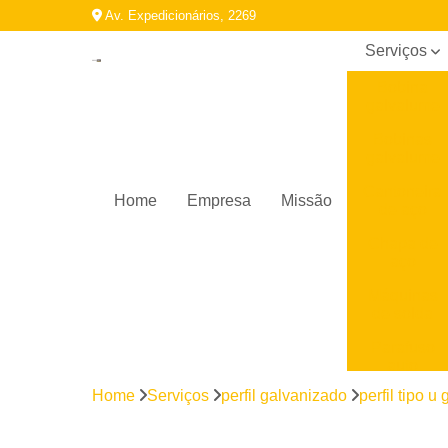
Av. Expedicionários, 2269
Serviços
Bobina
galvalume
Bobinas
galvalume
Cantoneira
Home
Empresa
Missão
de aço
Chapa de
aço
Máquinas
de solda
Parafuso
auto
brocante
Home
Serviços
perfil galvanizado
perfil tipo u
Perfil
galvanizado