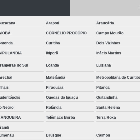
Telhas de Aço Galvanizado
Telhas em Aç
Tinta para Aço
Tinta para Aço C
Tinta para Armário de Aço
Tinta para
ucarana
Arapoti
Araucária
Tinta para Janelas de Ferro
Tinta para P
AIOBÁ
CORNÉLIO PROCÓPIO
Campo Mourão
Tinta para Pintar Porta de Aço
Tinta pa
ntenda
Curitiba
Dois Vizinhos
AIPULANDIA
Ibiporã
Inácio Martins
Tubos Aço Inox
Tubos de Aço Grande
Tubos de Aço Redondo
Tubos
ranjeiras do Sul
Loanda
Luiziana
Tubos Especiais Aço Carbono
Tubos Indus
rechal
Matelândia
Metropolitana de Curitib
Tubos Retangulares de Aço Carbono
V
nhais
Piraquara
Pitanga
Viga Aço Perfil I
Viga com Aço
Vig
udentópolis
Quedas do Iguaçu
Quitandinha
Viga U Aço Carbono
Viga U de Aço
o Negro
Rolândia
Santa Helena
Viga U Enri
RANQUEIRA
Telêmaco Borba
Terra Roxa
randi
lumenau
Brusque
Calmon