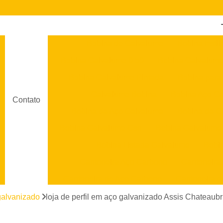
Bobina de Galvalume
Bobina Estil
Bobina Galvalume 0 50
Bobina Galvalume
Bobina Galvalume Pintada
Bobina para
Galvalume Bobina
Bobina Aço G
Contato
Bobina de Aço Galvalume
Bobina de C
Bobina Galvalume Csn
Bobina Galvalume
Bobina Listada Galvalume
Bobi
Cantoneira Aço Carbono
Cantoneira
Cantoneira de Aço Carbono
Cantoneira d
Cantoneira em Aço
Cantoneira em Aço Ino
 galvanizado
loja de perfil em aço galvanizado Assis Chateaub
Chapa Aço Galvanizado
Chapa 