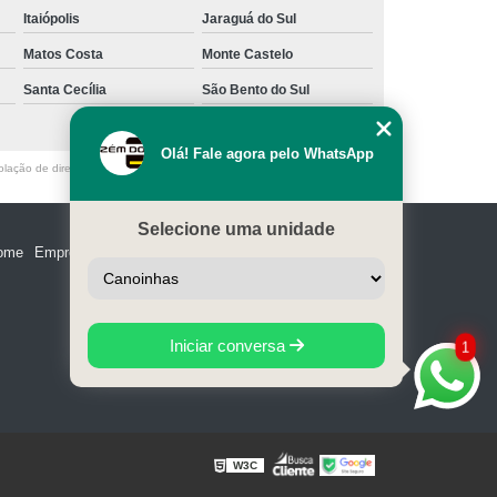
Itaiópolis
Jaraguá do Sul
Matos Costa
Monte Castelo
Santa Cecília
São Bento do Sul
Olá! Fale agora pelo WhatsApp
olação de direito autoral – artigo 184 do Código Penal –
Lei 9610/98 - Lei
Selecione uma unidade
ome
Empresa
Missão
Serviços
Contato
Mapa do site
Iniciar conversa
1
W3C