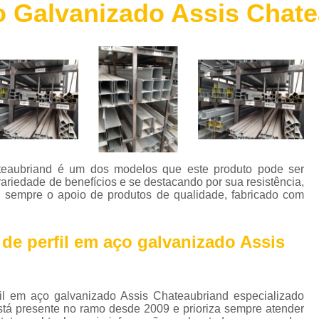
ço Galvanizado Assis Chat
Chapa de Aço Escovado
Chapa de 
Chapa de Aço Perfurada
Chapa de Aç
Chapa Xadrez Aço
Máquina de 
Máquina de Solda de Alumínio
Máquina de 
Máquina de Solda Grande
Máquina de Sol
Máquina de Solda para Soldar Alum
Máquina de Solda Profissional
Máquina de
ateaubriand é um dos modelos que este produto pode ser
Parafuso Auto Brocante Inox
riedade de benefícios e se destacando por sua resistência,
l sempre o apoio de produtos de qualidade, fabricado com
Parafuso Auto Brocante para Concreto
Parafuso Auto Brocante para Ferro
 de perfil em aço galvanizado Assis
Parafuso Auto Brocante para Metal
Parafuso Auto Brocante Philips
l em aço galvanizado Assis Chateaubriand especializado
Perfil Caibro Galvanizado
Perfil de Aç
tá presente no ramo desde 2009 e prioriza sempre atender