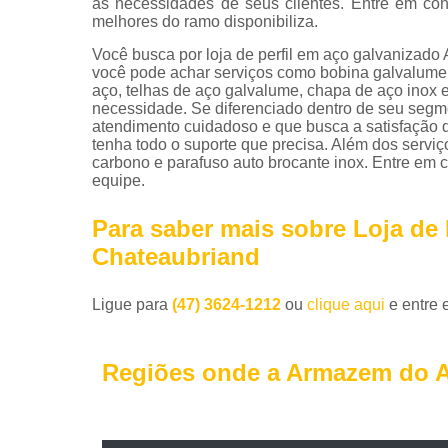
às necessidades de seus clientes. Entre em co
melhores do ramo disponibiliza.
Você busca por loja de perfil em aço galvanizad
você pode achar serviços como bobina galvalume,
aço, telhas de aço galvalume, chapa de aço inox 
necessidade. Se diferenciado dentro de seu seg
atendimento cuidadoso e que busca a satisfação d
tenha todo o suporte que precisa. Além dos servi
carbono e parafuso auto brocante inox. Entre em 
equipe.
Para saber mais sobre Loja de 
Chateaubriand
Ligue para
(47) 3624-1212
ou
clique aqui
e entre 
Regiões onde a Armazem do A