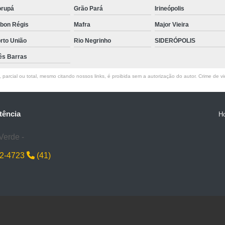
rupá
Grão Pará
Irineópolis
bon Régis
Mafra
Major Vieira
rto União
Rio Negrinho
SIDERÓPOLIS
ês Barras
parcial ou total, mesmo citando nossos links, é proibida sem a autorização do autor. Crime de vi
tência
H
Verde -
22-4723
(41)