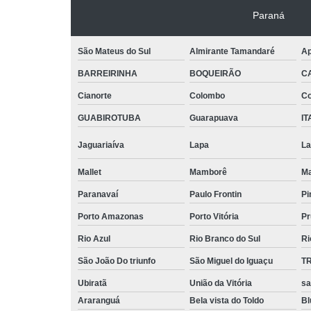
Paraná
São Mateus do Sul
Almirante Tamandaré
Ap
BARREIRINHA
BOQUEIRÃO
C
Cianorte
Colombo
Co
GUABIROTUBA
Guarapuava
IT
Jaguariaíva
Lapa
La
Mallet
Mamborê
Ma
Paranavaí
Paulo Frontin
Pi
Porto Amazonas
Porto Vitória
Pr
Rio Azul
Rio Branco do Sul
Ri
São João Do triunfo
São Miguel do Iguaçu
T
Ubiratã
União da Vitória
sa
Araranguá
Bela vista do Toldo
B